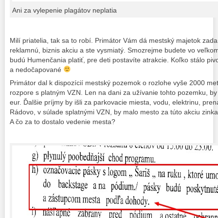
Ani za vylepenie plagátov neplatia
Milí priatelia, tak sa to robí. Primátor Vám dá mestský majetok zad
reklamnú, biznis akciu a ste vysmiatý. Smozrejme budete vo veľko
budú Humenčania platiť, pre deti postavíte atrakcie. Koľko stálo piv
a nedočapované
Primátor dal k dispozícií mestský pozemok o rozlohe vyše 2000 me
rozpore s platným VZN. Len na dani za užívanie tohto pozemku, by m
eur. Ďalšie príjmy by išli za parkovacie miesta, vodu, elektrinu, pr
Rádovo, v súlade splatnými VZN, by malo mesto za túto akciu zinkas
A čo za to dostalo vedenie mesta?