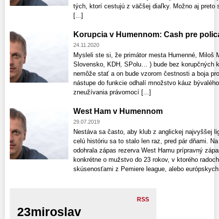
tých, ktorí cestujú z väčšej diaľky. Možno aj preto
[...]
Korupcia v Humennom: Cash pre polica
24.11.2020
Mysleli ste si, že primátor mesta Humenné, Miloš 
Slovensko, KDH, SPolu… ) bude bez korupčných káu
nemôže stať a on bude vzorom čestnosti a boja prot
nástupe do funkcie odhalí množstvo káuz bývalého
zneužívania právomocí [...]
West Ham v Humennom
29.07.2019
Nestáva sa často, aby klub z anglickej najvyššej l
celú históriu sa to stalo len raz, pred pár dňami. N
odohrala zápas rezerva West Hamu prípravný zápas 
konkrétne o mužstvo do 23 rokov, v ktorého radoch h
skúsenosťami z Pemiere league, alebo európskych [
RSS
23miroslav