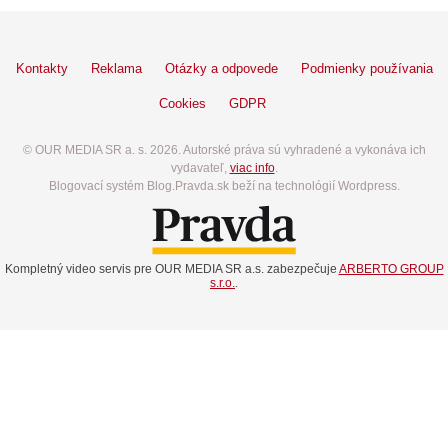
Kontakty
Reklama
Otázky a odpovede
Podmienky používania
Cookies
GDPR
© OUR MEDIA SR a. s. 2026. Autorské práva sú vyhradené a vykonáva ich
vydavateľ,
viac info
.
Blogovací systém Blog.Pravda.sk beží na technológií Wordpress.
Kompletný video servis pre OUR MEDIA SR a.s. zabezpečuje
ARBERTO GROUP
s.r.o.
.