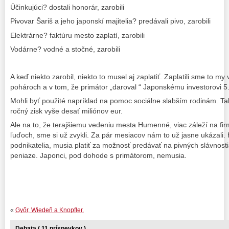
Účinkujúci? dostali honorár, zarobili
Pivovar Šariš a jeho japonskí majitelia? predávali pivo, zarobili
Elektrárne? faktúru mesto zaplatí, zarobili
Vodárne? vodné a stočné, zarobili
A keď niekto zarobil, niekto to musel aj zaplatiť. Zaplatili sme to my 
pohároch a v tom, že primátor „daroval “ Japonskému investorovi 5.
Mohli byť použité napríklad na pomoc sociálne slabším rodinám. Takt
ročný zisk vyše desať miliónov eur.
Ale na to, že terajšiemu vedeniu mesta Humenné, viac záleží na fi
ľuďoch, sme si už zvykli. Za pár mesiacov nám to už jasne ukázali.
podnikatelia, musia platiť za možnosť predávať na pivných slávnos
peniaze. Japonci, pod dohode s primátorom, nemusia.
«
Győr, Wiedeň a Knopfler.
Debata ( 11 príspevkov )