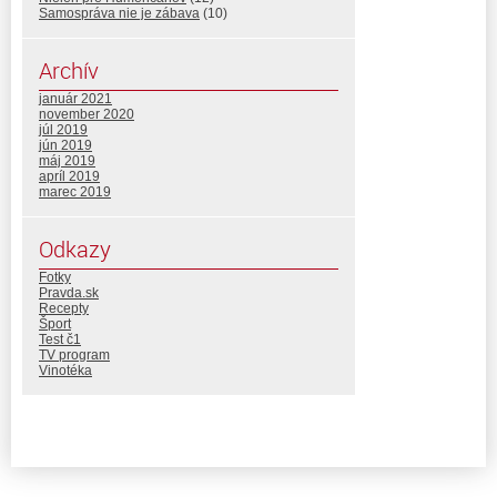
Samospráva nie je zábava
(10)
Archív
január 2021
november 2020
júl 2019
jún 2019
máj 2019
apríl 2019
marec 2019
Odkazy
Fotky
Pravda.sk
Recepty
Šport
Test č1
TV program
Vinotéka