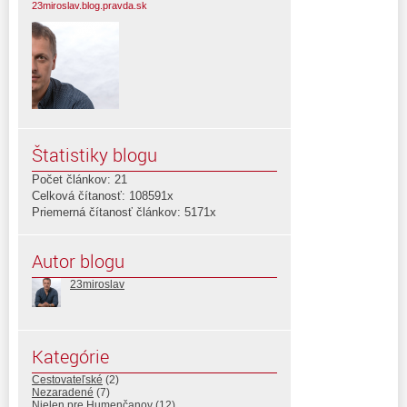
23miroslav.blog.pravda.sk
Štatistiky blogu
Počet článkov: 21
Celková čítanosť: 108591x
Priemerná čítanosť článkov: 5171x
Autor blogu
23miroslav
Kategórie
Cestovateľské
(2)
Nezaradené
(7)
Nielen pre Humenčanov
(12)