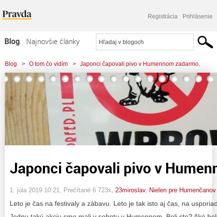
Registrácia
Prihlásenie
Blog
Najnovšie články
Najčítanejšie články
Blog
>
O tom čo vidím
>
Japonci čapovali pivo v Humennom zadarmo.
Najkomentovanejšie články
Zoznam blogov
Komerčné blogy
Japonci čapovali pivo v Hume
1. júla 2019 10:21
, Prečítané 6 723x,
23miroslav
,
Nielen pre Humenčanov
Leto je čas na festivaly a zábavu. Leto je tak isto aj čas, na uspori
Jednu takú akciu sme mali v sobotu v Humennom. Boli ste? Aké bol