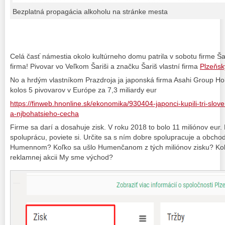
Bezplatná propagácia alkoholu na stránke mesta
Celá časť námestia okolo kultúrneho domu patrila v sobotu firme Šar
firma! Pivovar vo Veľkom Šariši a značku Šariš vlastní firma
Plzeňsk
No a hrdým vlastníkom Prazdroja ja japonská firma Asahi Group Hol
kolos 5 pivovarov v Európe za 7,3 miliardy eur
https://finweb.hnonline.sk/ekonomika/930404-japonci-kupili-tri-sloven
a-njbohatsieho-cecha
Firme sa darí a dosahuje zisk. V roku 2018 to bolo 11 miliónov eur
spoluprácu, poviete si. Určite sa s ním dobre spolupracuje a obchod
Humennom? Koľko sa ušlo Humenčanom z tých miliónov zisku? Ko
reklamnej akcii My sme východ?