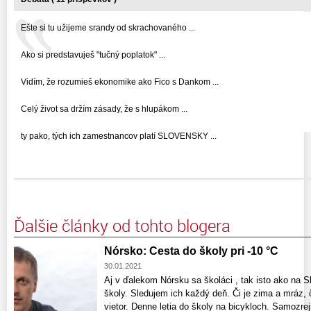
Ešte si tu užijeme srandy od skrachovaného ...
Ako si predstavuješ "tučný poplatok" ...
Vidím, že rozumieš ekonomike ako Fico s Dankom ...
Celý život sa držím zásady, že s hlupákom ...
ty pako, tých ich zamestnancov platí SLOVENSKY ...
Ďalšie články od tohto blogera
Nórsko: Cesta do školy pri -10 °C
30.01.2021
Aj v ďalekom Nórsku sa školáci , tak isto ako na S
školy. Sledujem ich každý deň. Či je zima a mráz, 
vietor. Denne letia do školy na bicykloch. Samozre