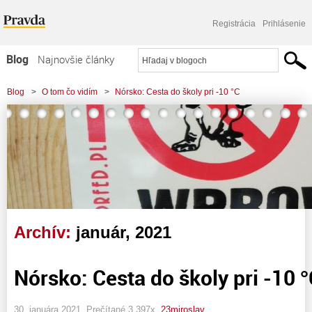
Registrácia
Prihlásenie
Blog
Najnovšie články
Najčítanejšie články
Blog
>
O tom čo vidím
>
Nórsko: Cesta do školy pri -10 °C
Najkomentovanejšie články
Zoznam blogov
Komerčné blogy
Archív:
január, 2021
Nórsko: Cesta do školy pri -10 
30. januára 2021, Prečítané 3 397x,
23miroslav