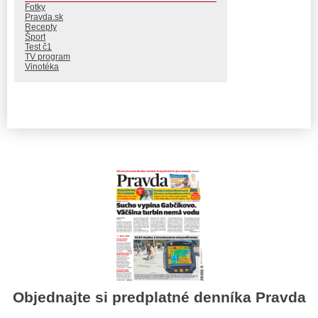
Fotky
Pravda.sk
Recepty
Šport
Test č1
TV program
Vinotéka
Objednajte si predplatné denníka Pravda