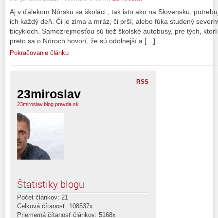
Aj v ďalekom Nórsku sa školáci , tak isto ako na Slovensku, potrebu
ich každý deň. Či je zima a mráz, či prší, alebo fúka studený severn
bicykloch. Samozrejmosťou sú tiež školské autobusy, pre tých, ktorí
preto sa o Nóroch hovorí, že sú odolnejší a […]
Pokračovanie článku
RSS
23miroslav
23miroslav.blog.pravda.sk
Štatistiky blogu
Počet článkov: 21
Celková čítanosť: 108537x
Priemerná čítanosť článkov: 5168x